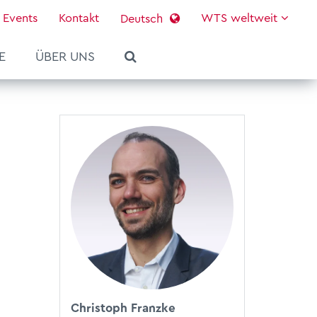
Events
Kontakt
WTS weltweit
Deutsch
E
ÜBER UNS
Christoph Franzke
Services
WTS platform
WTS Journal #02/2026
Deine Karriere bei WTS
Über uns