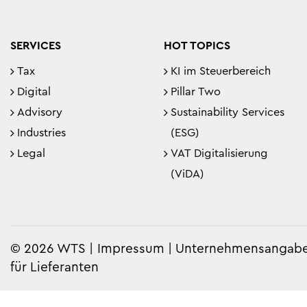
Publikationen
Sustainability bei WTS
IFRS Spotlights
SERVICES
HOT TOPICS
Knowledge Hub
Tax
KI im Steuerbereich
Digital
Pillar Two
Advisory
Sustainability Services
Industries
(ESG)
Legal
VAT Digitalisierung
(ViDA)
© 2026 WTS
Impressum
Unternehmensangab
für Lieferanten