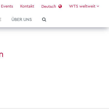
Events
Kontakt
WTS weltweit
Deutsch
E
ÜBER UNS
n
Services
WTS platform
WTS Journal #02/2026
Deine Karriere bei WTS
Über uns