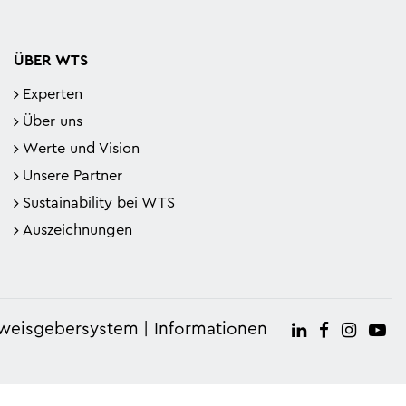
Mehr über unsere umfassenden
Die KI-gestützte Plattform für alle
Different. Like you.
WTS im Überblick: Was uns
Hier lesen
Services
Steuerthemen.
besonders macht
ÜBER WTS
Alle Services
Mehr erfahren
Mehr lesen
Experten
Über uns
Werte und Vision
Unsere Partner
Sustainability bei WTS
Auszeichnungen
weisgebersystem
Informationen