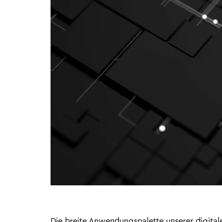
Publikationen
Sustainability bei WTS
IFRS Spotlights
Knowledge Hub
Die breite Anwendungspalette unserer digitale