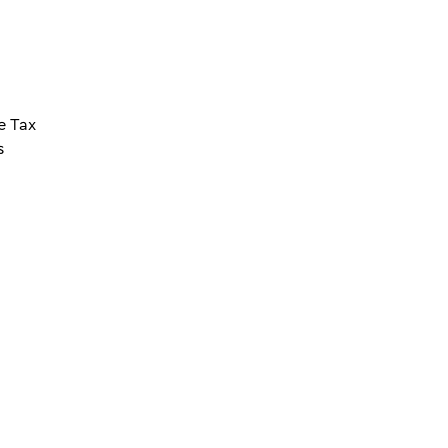
e Tax
s