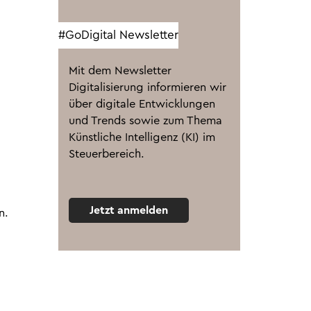
#GoDigital Newsletter
Mit dem Newsletter
Digitalisierung informieren wir
über digitale Entwicklungen
und Trends sowie zum Thema
Künstliche Intelligenz (KI) im
Steuerbereich.
Jetzt anmelden
n.