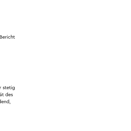
Bericht
 stetig
ät des
dend,