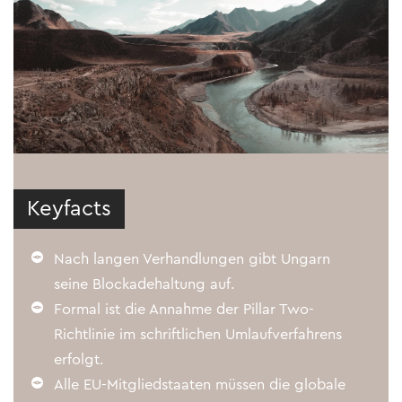
Keyfacts
Nach langen Verhandlungen gibt Ungarn
seine Blockadehaltung auf.
Formal ist die Annahme der Pillar Two-
Richtlinie im schriftlichen Umlaufverfahrens
erfolgt.
Alle EU-Mitgliedstaaten müssen die globale