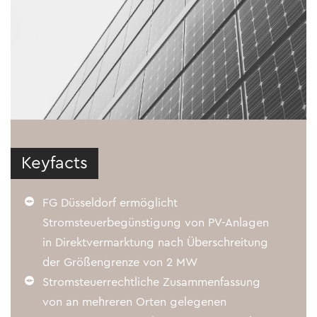
Keyfacts
FG Düsseldorf ermöglicht
Stromsteuerbegünstigung von PV-Anlagen
in Direktvermarktung nach Überschreitung
der Größengrenze von 2 MW
Stromsteuerrechtliche Zusammenfassung
von an mehreren Orten gelegenen