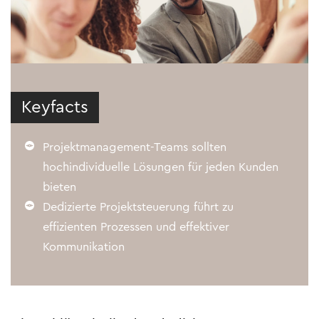
Keyfacts
Projektmanagement-Teams sollten
hochindividuelle Lösungen für jeden Kunden
bieten
Dedizierte Projektsteuerung führt zu
effizienten Prozessen und effektiver
Kommunikation