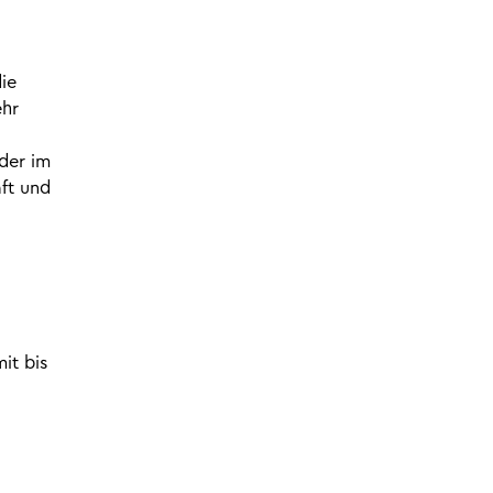
ie
ehr
der im
ft und
it bis