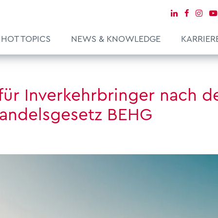
HOT TOPICS
NEWS & KNOWLEDGE
KARRIER
ür Inverkehrbringer nach 
handelsgesetz BEHG