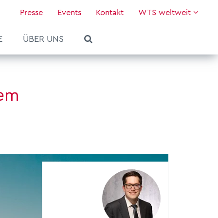
Presse
Events
Kontakt
WTS weltweit
E
ÜBER UNS
dem
Services
WTS platform
WTS Journal #02/2026
Deine Karriere bei WTS
Über uns