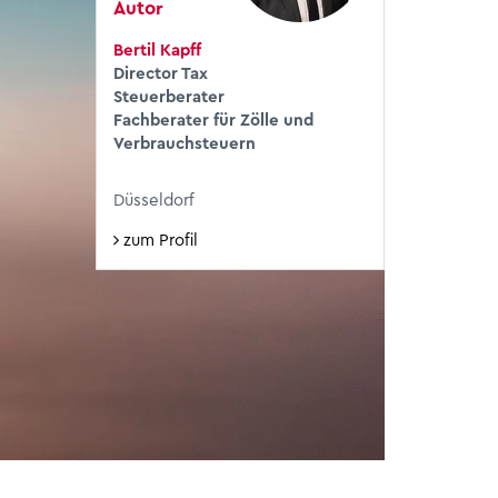
Autor
Mehr über unsere umfassenden
Die KI-gestützte Plattform für alle
Different. Like you.
WTS im Überblick: Was uns
Hier lesen
Services
Steuerthemen.
besonders macht
Bertil Kapff
Director Tax
Alle Services
Mehr erfahren
Mehr lesen
Steuerberater
Fachberater für Zölle und
Verbrauchsteuern
Düsseldorf
zum Profil