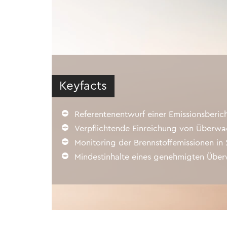
Publikationen
Sustainability bei WTS
IFRS Spotlights
Knowledge Hub
Keyfacts
Referentenentwurf einer Emissionsberi
Verpflichtende Einreichung von Überwac
Monitoring der Brennstoffemissionen in
Mindestinhalte eines genehmigten Übe