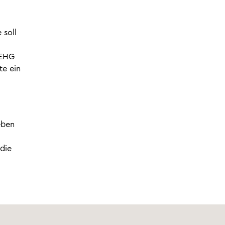
 soll
BEHG
te ein
eben
die